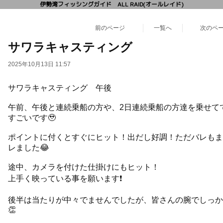
伊勢湾フィッシングガイド ALL RAID(オールレイド)
前のページ
一覧へ
次のペ
サワラキャスティング
2025年10月13日 11:57
サワラキャスティング 午後
午前、午後と連続乗船の方や、2日連続乗船の方達を乗せて
すごいです🥹
ポイントに付くとすぐにヒット！出だし好調！ただバレもま
レました😂
途中、カメラを付けた仕掛けにもヒット！
上手く映っている事を願います❗️
後半は当たりが中々でませんでしたが、皆さんの腕でしっか
👏