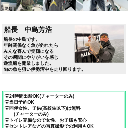
船長 中島芳浩
船長の中島です。
年齢関係なく魚が釣れたら
みんな喜んで笑顔になる
その瞬間にやりがいを感じ
遊漁船を開業しました。
旬の魚を狙い伊勢湾中を走り回ります。
💡24時間出船OK(チャーターのみ)
💡当日予約OK
💡同伴女性、子供(高校生以下)は無料
(チャーターのみ)
💡トイレ完備なので女性、お子様も安心
💡セントレアなどの写真撮影での利用もOK