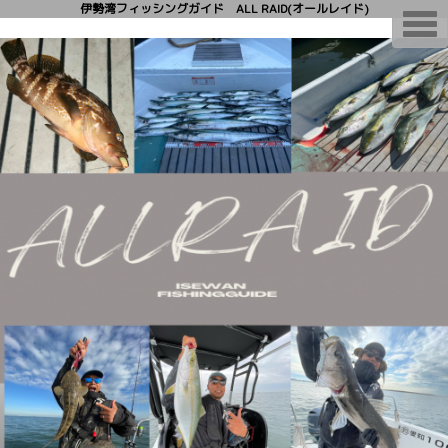
伊勢湾フィッシングガイド ALL RAID(オールレイド)
T
o
g
g
l
e
n
a
v
i
g
a
t
i
o
n