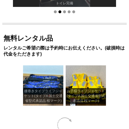
トイレ完備
無料レンタル品
レンタルご希望の際は予約時にお伝えください。(破損時は
代金をただきます)
腰巻きタイプライフジャ
お子様ライフジャケット
ケット(タイプA 国土交通
(タイプA 国土交通省型式
省型式承認品 桜マーク)
承認品 桜マーク)