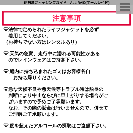
伊勢湾フィッシングガイド ALL RAID(オールレイド)
T
o
g
注意事項
g
l
e
💡法律で定められたライフジャケットを必ず
n
着用してください。
a
v
（お持ちでない方はレンタルあり）
i
g
💡 天気の急変、走行中に濡れる可能性がある
a
t
のでレインウェアはご持参下さい。
i
o
💡 船内に持ち込まれたゴミはお客様各自
n
お持ち帰りください。
💡急な天候不良や悪天候等トラブル時は船長の
判断により中止ならびに早上がりする場合がご
ざいますので予めご了承願います。
なお、その際の返金は行いませんので、併せて
ご理解ご了承願います。
💡 度を超えたアルコールの摂取はご遠慮下さい。