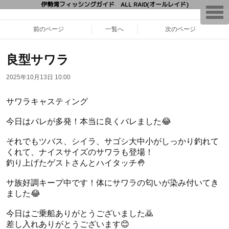
伊勢湾フィッシングガイド ALL RAID(オールレイド)
T
o
g
前のページ
一覧へ
次のページ
g
l
e
n
良型サワラ
a
v
2025年10月13日 10:00
i
g
a
サワラキャスティング
t
i
o
今日はバレが多発！本当に良くバレました😂
n
それでもツバス、シイラ、サゴシ大中小がしっかり釣れて
くれて、ナイスサイズのサワラも登場！
釣り上げたゲストさんとハイタッチ🤚
サ族好調キープ中です！体にサワラの匂いが染み付いてき
ました😂
今日はご乗船ありがとうございました🙇
差し入れありがとうございます😊