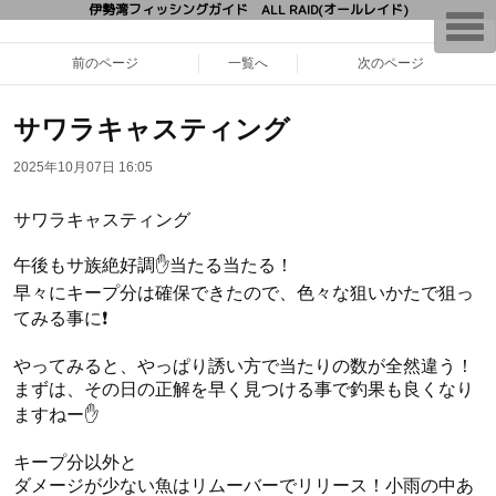
伊勢湾フィッシングガイド ALL RAID(オールレイド)
T
o
g
前のページ
一覧へ
次のページ
g
l
e
n
サワラキャスティング
a
v
2025年10月07日 16:05
i
g
a
サワラキャスティング
t
i
o
午後もサ族絶好調✋当たる当たる！
n
早々にキープ分は確保できたので、色々な狙いかたで狙っ
てみる事に❗️
やってみると、やっぱり誘い方で当たりの数が全然違う！
まずは、その日の正解を早く見つける事で釣果も良くなり
ますねー✋
キープ分以外と
ダメージが少ない魚はリムーバーでリリース！小雨の中あ