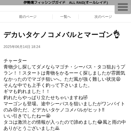
伊勢湾フィッシングガイド ALL RAID(オールレイド)
T
o
g
前のページ
一覧へ
次のページ
g
l
e
n
デカいタケノコメバルとマーゴン👌
a
v
i
2025年06月14日 18:24
g
a
t
チャーター
i
青物少し探してダメならマゴチ・シーバス・タコ狙おうプ
o
n
ラン！！スタートは青物をかるーーく探しましたが雰囲気
なかったのでマゴチ狙いへ。ただ風が強く難しい状況😫
そんな中でも上手く釣って下さいました。
ギマも釣れました！！
釣れたらやっぱり立たせちゃいますね🤣
マーゴンも登場。途中シーバスを狙いましたがワンバイト
のみ😢ただ、どデカいタケノコメバルがヒット‼️
いい引きでしたねー🤩
タコは激渋との情報が入ったので諦めました😂風と雨の中
ありがとうございました🙇