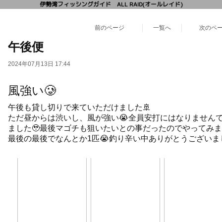
伊勢湾フィッシングガイド ALL RAID(オールレイド)
前のページ
一覧へ
次のペ
午後便
2024年07月13日 17:44
風強い🥲
午後も貸し切りで来ていただけました🚢
ただ昼からは渋いし、風が強い😭全員安打にはなりません
ました🥹最後マゴチも狙いたいとの事だったのでやってみま
最後の最後でなんとか1匹😭釣り辛い中ありがとうございまし