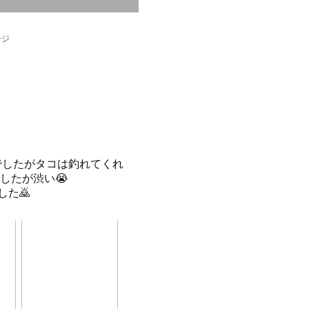
ージ
でしたがタコは釣れてくれ
したが渋い😭
た🙇